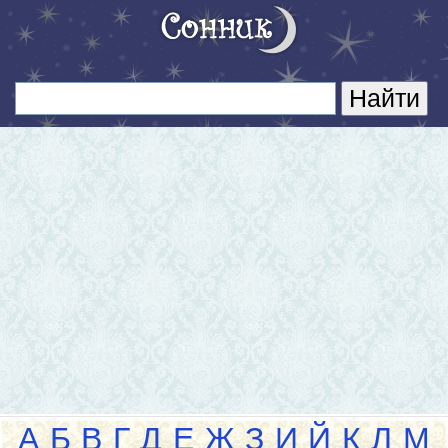
А
Б
В
Г
Д
Е
Ж
З
И
Й
К
Л
М