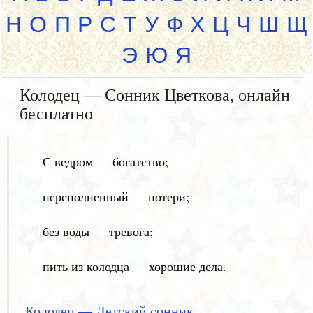
Н
О
П
Р
С
Т
У
Ф
Х
Ц
Ч
Ш
Щ
Э
Ю
Я
Колодец — Сонник Цветкова, онлайн
бесплатно
С ведром — богатство;
переполненный — потери;
без воды — тревога;
пить из колодца — хорошие дела.
Колодец — Детский сонник