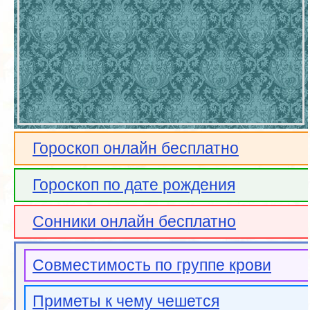
Гороскоп онлайн бесплатно
Гороскоп по дате рождения
Сонники онлайн бесплатно
Совместимость по группе крови
Приметы к чему чешется