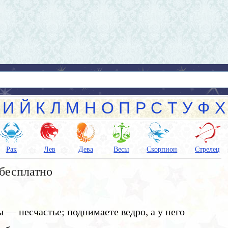
И
Й
К
Л
М
Н
О
П
Р
С
Т
У
Ф
Х
Рак
Лев
Дева
Весы
Скорпион
Стрелец
бесплатно
 — несчастье; поднимаете ведро, а у него