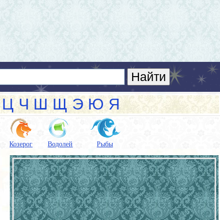
Ц
Ч
Ш
Щ
Э
Ю
Я
Козерог
Водолей
Рыбы