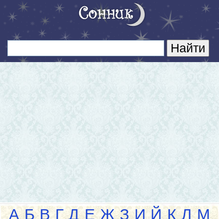
А
Б
В
Г
Д
Е
Ж
З
И
Й
К
Л
М