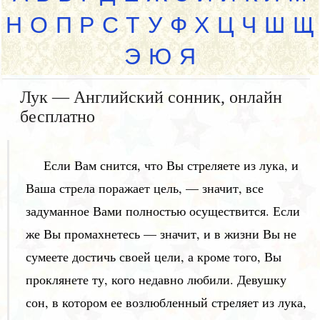
Н
О
П
Р
С
Т
У
Ф
Х
Ц
Ч
Ш
Щ
Э
Ю
Я
Лук — Английский сонник, онлайн
бесплатно
Если Вам снится, что Вы стреляете из лука, и
Ваша стрела поражает цель, — значит, все
задуманное Вами полностью осуществится. Если
же Вы промахнетесь — значит, и в жизни Вы не
сумеете достичь своей цели, а кроме того, Вы
проклянете ту, кого недавно любили. Девушку
сон, в котором ее возлюбленный стреляет из лука,