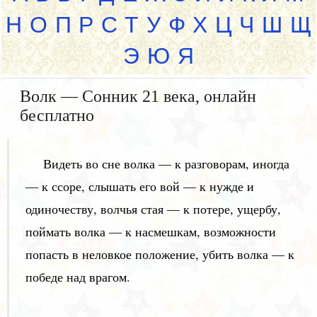
Н
О
П
Р
С
Т
У
Ф
Х
Ц
Ч
Ш
Щ
Э
Ю
Я
Волк — Сонник 21 века, онлайн
бесплатно
Видеть во сне волка — к разговорам, иногда
— к ссоре, слышать его вой — к нужде и
одиночеству, волчья стая — к потере, ущербу,
поймать волка — к насмешкам, возможности
попасть в неловкое положение, убить волка — к
победе над врагом.