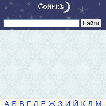
А
Б
В
Г
Д
Е
Ж
З
И
Й
К
Л
М