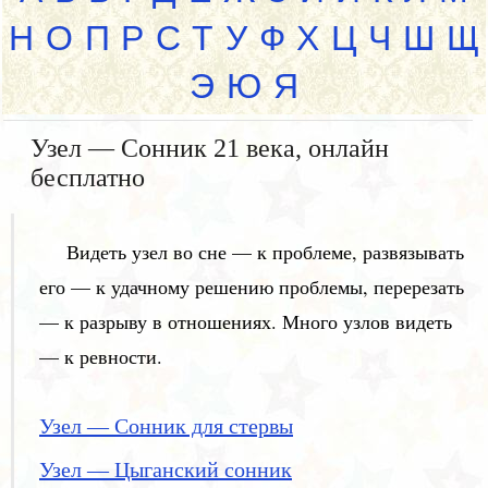
Н
О
П
Р
С
Т
У
Ф
Х
Ц
Ч
Ш
Щ
Э
Ю
Я
Узел — Сонник 21 века, онлайн
бесплатно
Видеть узел во сне — к проблеме, развязывать
его — к удачному решению проблемы, перерезать
— к разрыву в отношениях. Много узлов видеть
— к ревности.
Узел — Сонник для стервы
Узел — Цыганский сонник