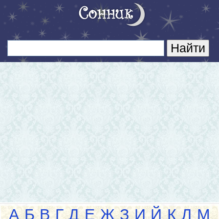
А
Б
В
Г
Д
Е
Ж
З
И
Й
К
Л
М