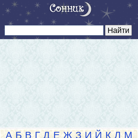
А
Б
В
Г
Д
Е
Ж
З
И
Й
К
Л
М