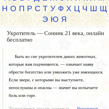
Н
О
П
Р
С
Т
У
Ф
Х
Ц
Ч
Ш
Щ
Э
Ю
Я
Укротитель — Сонник 21 века, онлайн
бесплатно
Быть во сне укротителем диких животных,
которые вам подчиняются, — означает наяву
обрести богатство или умножить уже имеющееся.
Если звери, с которыми вы выступаете,
непослушны и опасны — значит вы испытаете
боль или горе.
Толкование в других сонниках —
Укротитель