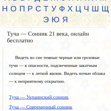
Н
О
П
Р
С
Т
У
Ф
Х
Ц
Ч
Ш
Щ
Э
Ю
Я
Туча — Сонник 21 века, онлайн
бесплатно
Видеть во сне темные черные или грозовые
тучи — к опасности, подсвеченные закатным
солнцем — к легкой жизни. Видеть ночью облака
— к неприятному открытию.
Туча — Украинский сонник
Туча — Современный сонник