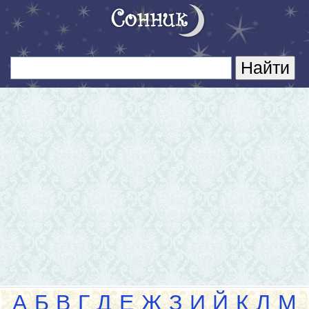
А
Б
В
Г
Д
Е
Ж
З
И
Й
К
Л
М