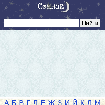
А
Б
В
Г
Д
Е
Ж
З
И
Й
К
Л
М