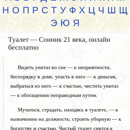
Н
О
П
Р
С
Т
У
Ф
Х
Ц
Ч
Ш
Щ
Э
Ю
Я
Туалет — Сонник 21 века, онлайн
бесплатно
Видеть унитаз во сне — к неприятности,
беспорядку в доме, упасть в него — к деньгам,
выбраться из него — к счастью, чистить унитаз
— к обогащению неправедным путем.
Мучаться, страдать, находясь в туалете, — к
назначению на должность; строить уборную — к
богатству и счастью. Чистый туалет снится к