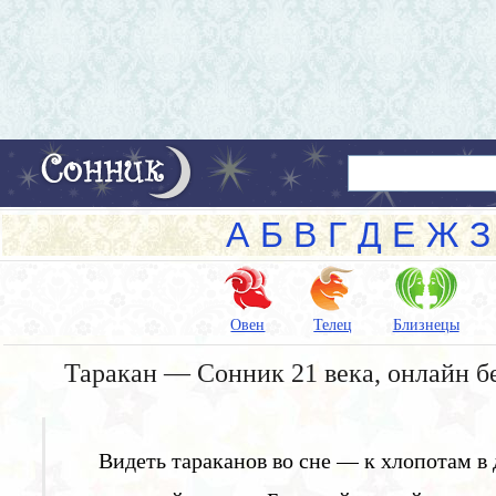
А
Б
В
Г
Д
Е
Ж
З
Овен
Телец
Близнецы
Таракан — Сонник 21 века, онлайн б
Видеть тараканов во сне — к хлопотам в