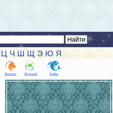
Ц
Ч
Ш
Щ
Э
Ю
Я
Козерог
Водолей
Рыбы