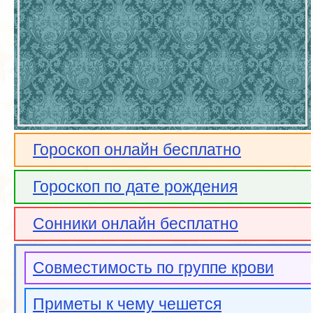
Гороскоп онлайн бесплатно
Гороскоп по дате рождения
Сонники онлайн бесплатно
Совместимость по группе крови
Приметы к чему чешется