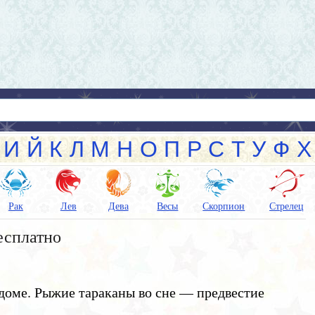
И
Й
К
Л
М
Н
О
П
Р
С
Т
У
Ф
Х
Рак
Лев
Дева
Весы
Скорпион
Стрелец
есплатно
 доме. Рыжие тараканы во сне — предвестие