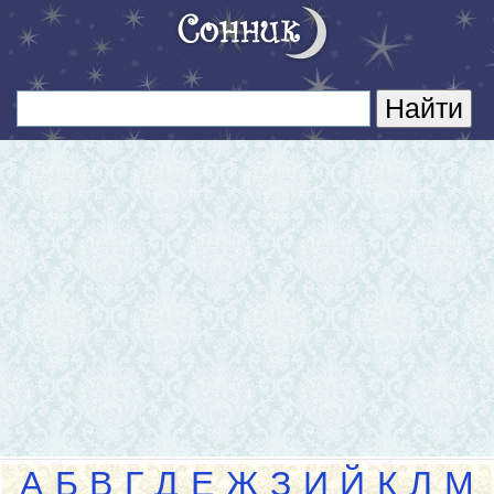
А
Б
В
Г
Д
Е
Ж
З
И
Й
К
Л
М