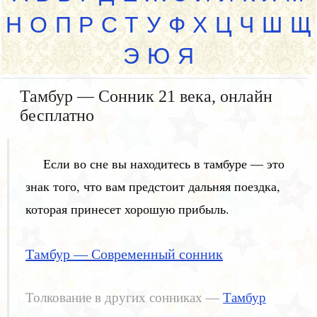
Н
О
П
Р
С
Т
У
Ф
Х
Ц
Ч
Ш
Щ
Э
Ю
Я
Тамбур — Сонник 21 века, онлайн
бесплатно
Если во сне вы находитесь в тамбуре — это
знак того, что вам предстоит дальняя поездка,
которая принесет хорошую прибыль.
Тамбур — Современный сонник
Толкование в других сонниках —
Тамбур