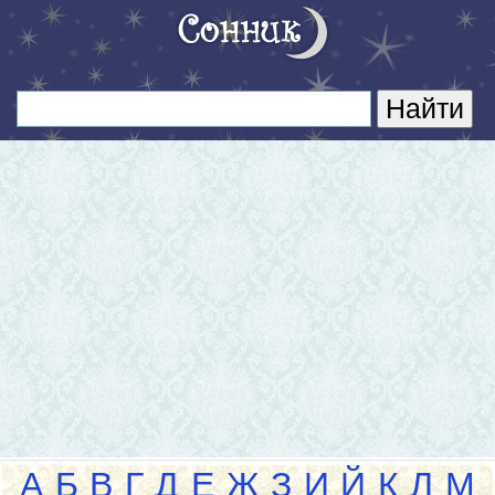
А
Б
В
Г
Д
Е
Ж
З
И
Й
К
Л
М