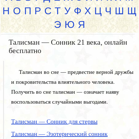
Н
О
П
Р
С
Т
У
Ф
Х
Ц
Ч
Ш
Щ
Э
Ю
Я
Талисман — Сонник 21 века, онлайн
бесплатно
Талисман во сне — предвестие верной дружбы
и покровительства влиятельного человека.
Получить во сне талисман — означает наяву
воспользоваться случайными выгодами.
Талисман — Сонник для стервы
Талисман — Эзотерический сонник