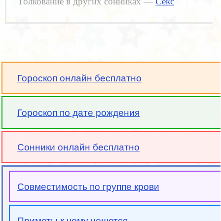
Толкование в других сонниках —
Секс
Гороскоп онлайн бесплатно
Гороскоп по дате рождения
Сонники онлайн бесплатно
Совместимость по группе крови
Приметы к чему чешется