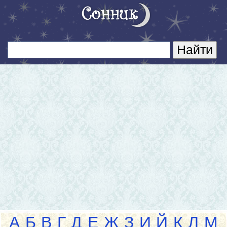
А
Б
В
Г
Д
Е
Ж
З
И
Й
К
Л
М