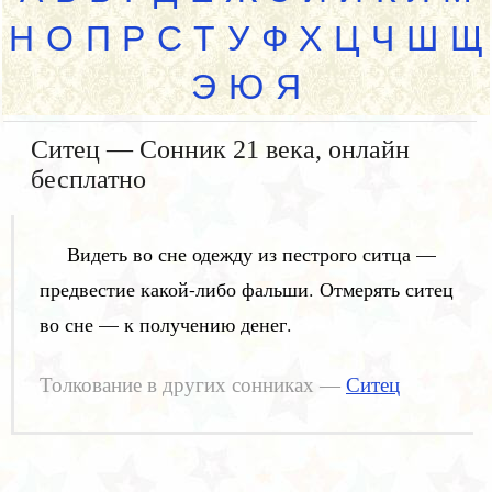
Н
О
П
Р
С
Т
У
Ф
Х
Ц
Ч
Ш
Щ
Э
Ю
Я
Ситец — Сонник 21 века, онлайн
бесплатно
Видеть во сне одежду из пестрого ситца —
предвестие какой-либо фальши. Отмерять ситец
во сне — к получению денег.
Толкование в других сонниках —
Ситец