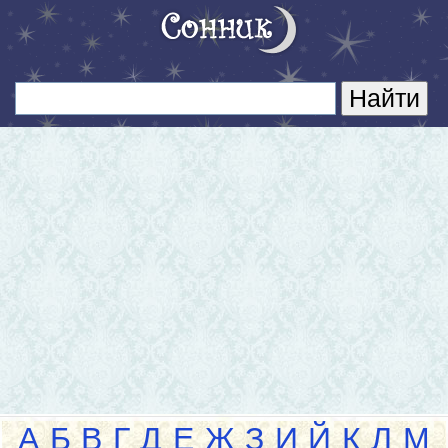
А
Б
В
Г
Д
Е
Ж
З
И
Й
К
Л
М