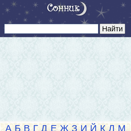
А
Б
В
Г
Д
Е
Ж
З
И
Й
К
Л
М