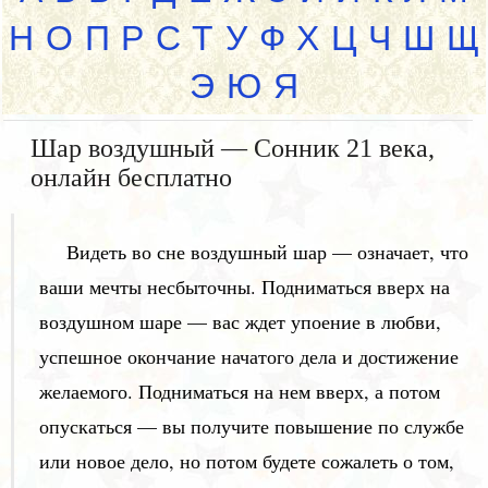
Н
О
П
Р
С
Т
У
Ф
Х
Ц
Ч
Ш
Щ
Э
Ю
Я
Шар воздушный — Сонник 21 века,
онлайн бесплатно
Видеть во сне воздушный шар — означает, что
ваши мечты несбыточны. Подниматься вверх на
воздушном шаре — вас ждет упоение в любви,
успешное окончание начатого дела и достижение
желаемого. Подниматься на нем вверх, а потом
опускаться — вы получите повышение по службе
или новое дело, но потом будете сожалеть о том,