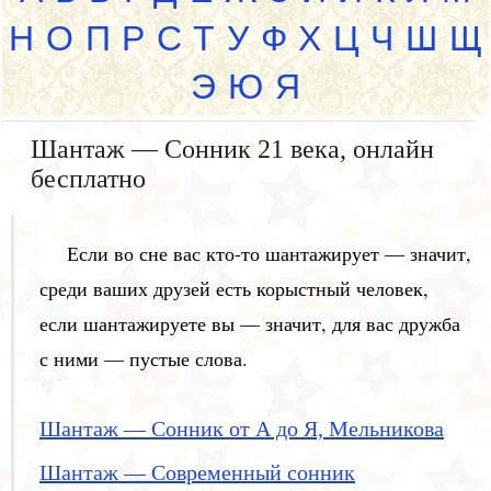
Н
О
П
Р
С
Т
У
Ф
Х
Ц
Ч
Ш
Щ
Э
Ю
Я
Шантаж — Сонник 21 века, онлайн
бесплатно
Если во сне вас кто-то шантажирует — значит,
среди ваших друзей есть корыстный человек,
если шантажируете вы — значит, для вас дружба
с ними — пустые слова.
Шантаж — Сонник от А до Я, Мельникова
Шантаж — Современный сонник