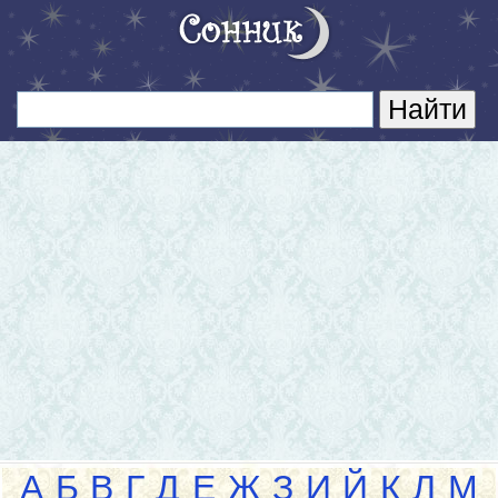
А
Б
В
Г
Д
Е
Ж
З
И
Й
К
Л
М