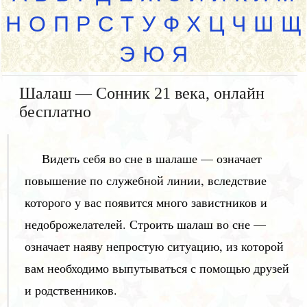
Н
О
П
Р
С
Т
У
Ф
Х
Ц
Ч
Ш
Щ
Э
Ю
Я
Шалаш — Сонник 21 века, онлайн
бесплатно
Видеть себя во сне в шалаше — означает
повышение по служебной линии, вследствие
которого у вас появится много завистников и
недоброжелателей. Строить шалаш во сне —
означает наяву непростую ситуацию, из которой
вам необходимо выпутываться с помощью друзей
и родственников.