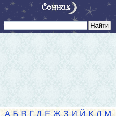
А
Б
В
Г
Д
Е
Ж
З
И
Й
К
Л
М