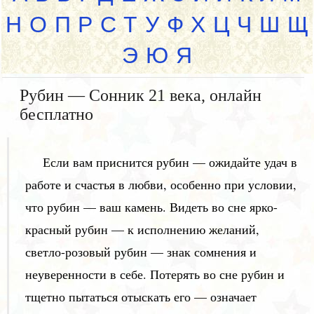
Н
О
П
Р
С
Т
У
Ф
Х
Ц
Ч
Ш
Щ
Э
Ю
Я
Рубин — Сонник 21 века, онлайн
бесплатно
Если вам приснится рубин — ожидайте удач в
работе и счастья в любви, особенно при условии,
что рубин — ваш камень. Видеть во сне ярко-
красный рубин — к исполнению желаний,
светло-розовый рубин — знак сомнения и
неуверенности в себе. Потерять во сне рубин и
тщетно пытаться отыскать его — означает