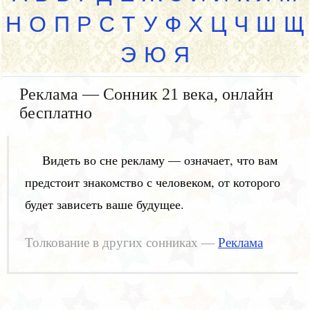
Н
О
П
Р
С
Т
У
Ф
Х
Ц
Ч
Ш
Щ
Э
Ю
Я
Реклама — Сонник 21 века, онлайн
бесплатно
Видеть во сне рекламу — означает, что вам
предстоит знакомство с человеком, от которого
будет зависеть ваше будущее.
Толкование в других сонниках —
Реклама