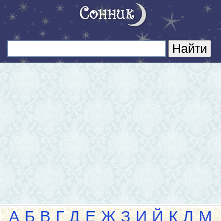
А
Б
В
Г
Д
Е
Ж
З
И
Й
К
Л
М