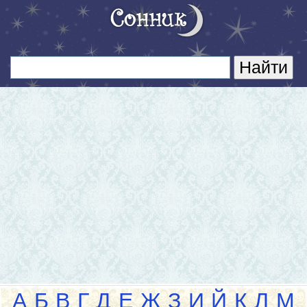
А
Б
В
Г
Д
Е
Ж
З
И
Й
К
Л
М