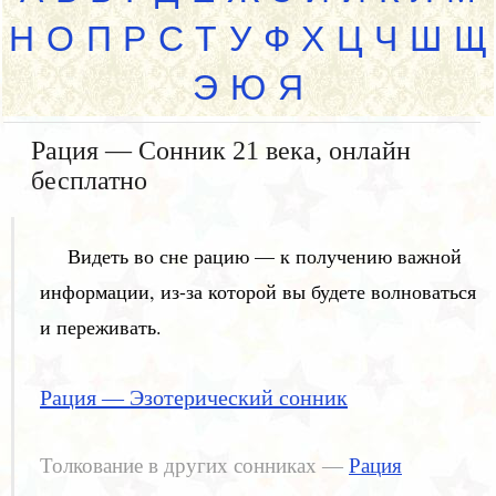
Н
О
П
Р
С
Т
У
Ф
Х
Ц
Ч
Ш
Щ
Э
Ю
Я
Рация — Сонник 21 века, онлайн
бесплатно
Видеть во сне рацию — к получению важной
информации, из-за которой вы будете волноваться
и переживать.
Рация — Эзотерический сонник
Толкование в других сонниках —
Рация