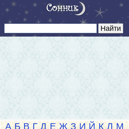
А
Б
В
Г
Д
Е
Ж
З
И
Й
К
Л
М