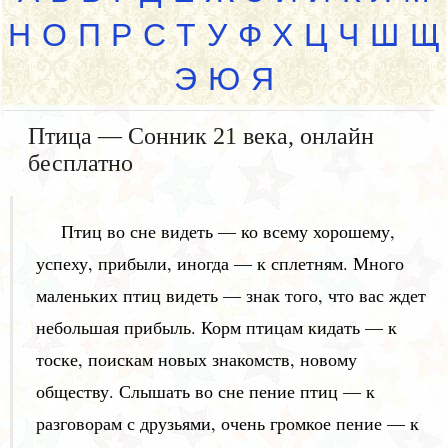
Н
О
П
Р
С
Т
У
Ф
Х
Ц
Ч
Ш
Щ
Э
Ю
Я
Птица — Сонник 21 века, онлайн
бесплатно
Птиц во сне видеть — ко всему хорошему,
успеху, прибыли, иногда — к сплетням. Много
маленьких птиц видеть — знак того, что вас ждет
небольшая прибыль. Корм птицам кидать — к
тоске, поискам новых знакомств, новому
обществу. Слышать во сне пение птиц — к
разговорам с друзьями, очень громкое пение — к