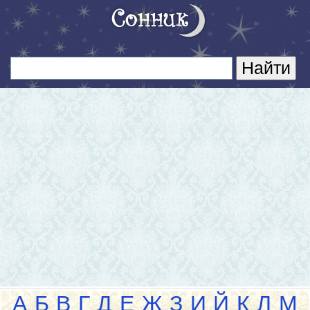
А
Б
В
Г
Д
Е
Ж
З
И
Й
К
Л
М