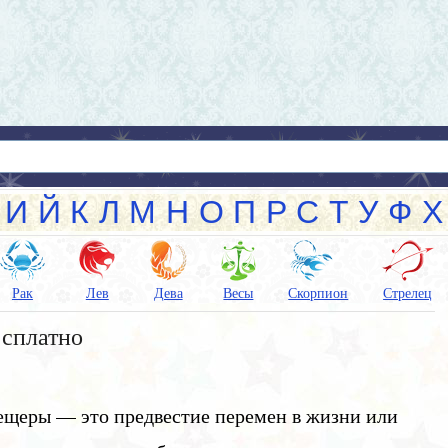
И
Й
К
Л
М
Н
О
П
Р
С
Т
У
Ф
Х
Рак
Лев
Дева
Весы
Скорпион
Стрелец
есплатно
 пещеры — это предвестие перемен в жизни или