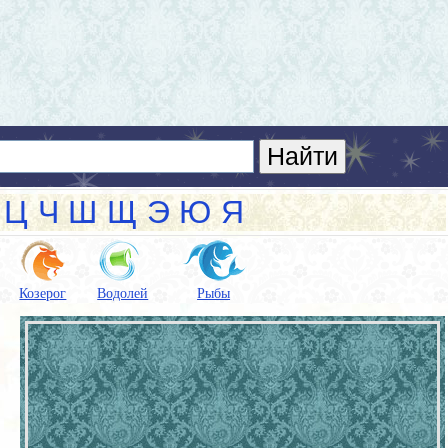
Ц
Ч
Ш
Щ
Э
Ю
Я
Козерог
Водолей
Рыбы