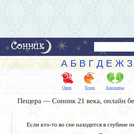
А
Б
В
Г
Д
Е
Ж
З
Овен
Телец
Близнецы
Пещера — Сонник 21 века, онлайн б
Если кто-то во сне находится в глубине