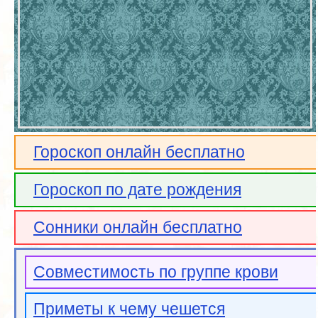
Гороскоп онлайн бесплатно
Гороскоп по дате рождения
Сонники онлайн бесплатно
Совместимость по группе крови
Приметы к чему чешется