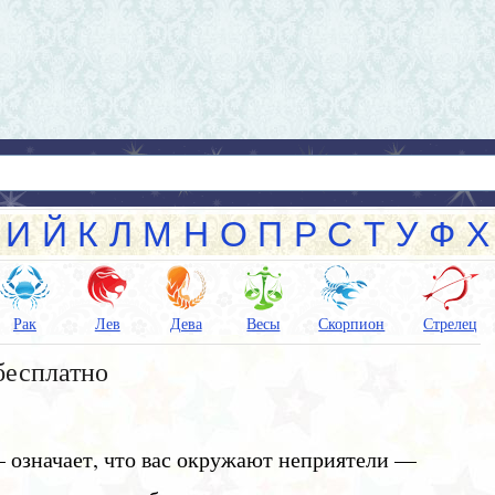
И
Й
К
Л
М
Н
О
П
Р
С
Т
У
Ф
Х
Рак
Лев
Дева
Весы
Скорпион
Стрелец
бесплатно
— означает, что вас окружают неприятели —