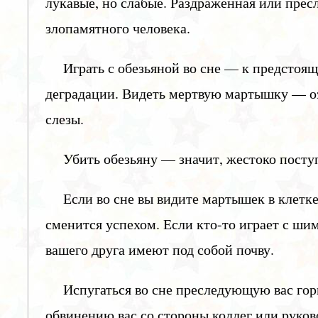
лукавые, но слабые. Раздраженная или прес
злопамятного человека.
Играть с обезьяной во сне — к предстоящ
деградации. Видеть мертвую мартышку — оз
слезы.
Убить обезьяну — значит, жестоко поступ
Если во сне вы видите мартышек в клетк
сменится успехом. Если кто-то играет с ши
вашего друга имеют под собой почву.
Испугаться во сне преследующую вас го
обвинению вас со стороны коллег или руков