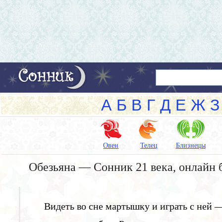
А
Б
В
Г
Д
Е
Ж
З
Овен
Телец
Близнецы
Обезьяна — Сонник 21 века, онлайн 
Видеть во сне мартышку и играть с ней 