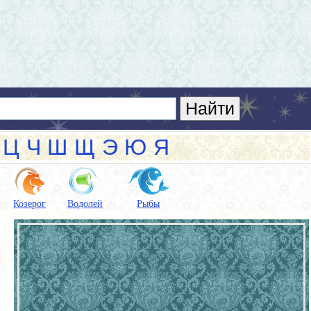
Ц
Ч
Ш
Щ
Э
Ю
Я
Козерог
Водолей
Рыбы