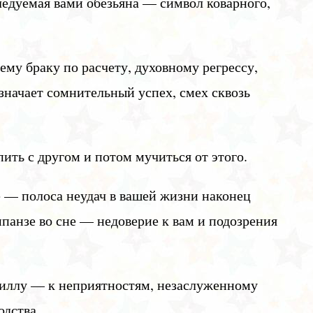
ледуемая вами обезьяна — символ коварного,
ему браку по расчету, духовному регрессу,
начает сомнительный успех, смех сквозь
ить с другом и потом мучиться от этого.
е — полоса неудач в вашей жизни наконец
мпанзе во сне — недоверие к вам и подозрения
риллу — к неприятностям, незаслуженному
одства.