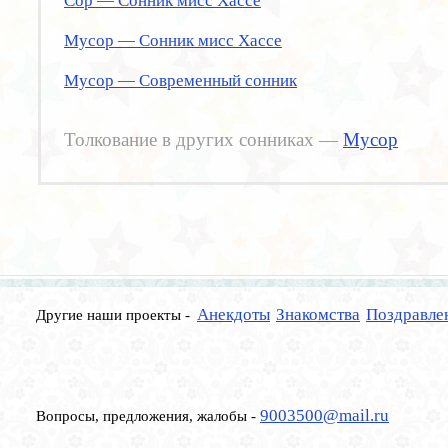
Сор — Сонник мисс Хассе
Мусор — Сонник мисс Хассе
Мусор — Современный сонник
Толкование в других сонниках —
Мусор
Анекдоты
Знакомства
Поздравле
Другие наши проекты -
9003500@mail.ru
Вопросы, предложения, жалобы -