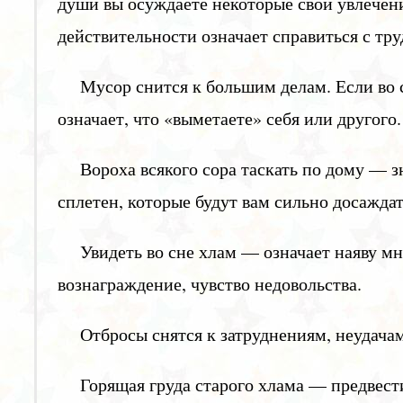
души вы осуждаете некоторые свои увлечени
действительности означает справиться с тр
Мусор снится к большим делам. Если во 
означает, что «выметаете» себя или другого.
Вороха всякого сора таскать по дому — з
сплетен, которые будут вам сильно досаждат
Увидеть во сне хлам — означает наяву м
вознаграждение, чувство недовольства.
Отбросы снятся к затруднениям, неудачам
Горящая груда старого хлама — предвест