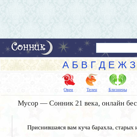
А
Б
В
Г
Д
Е
Ж
З
Овен
Телец
Близнецы
Мусор — Сонник 21 века, онлайн бе
Приснившаяся вам куча барахла, старых 