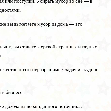
я или поступки. Убирать мусор во сне — в
удностями.
сне вы выметаете мусор из дома — это
начит, вы станете жертвой странных и глупых
ь.
ножество почти неразрешимых задач и скудное
 в бизнесе.
ие дохода из неожиданного источника.