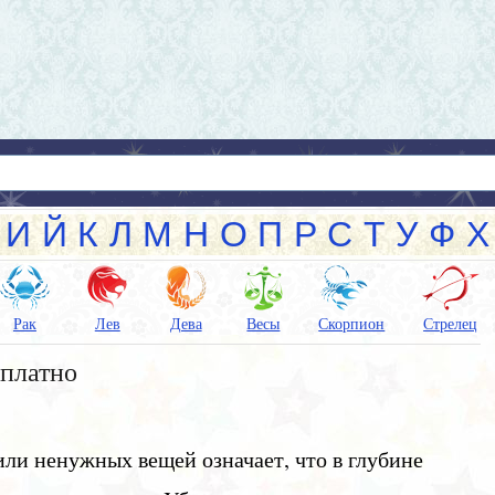
И
Й
К
Л
М
Н
О
П
Р
С
Т
У
Ф
Х
Рак
Лев
Дева
Весы
Скорпион
Стрелец
сплатно
или ненужных вещей означает, что в глубине