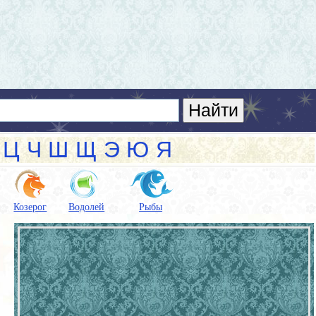
Ц
Ч
Ш
Щ
Э
Ю
Я
Козерог
Водолей
Рыбы