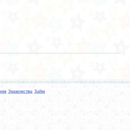
ния
Знакомства
Займ