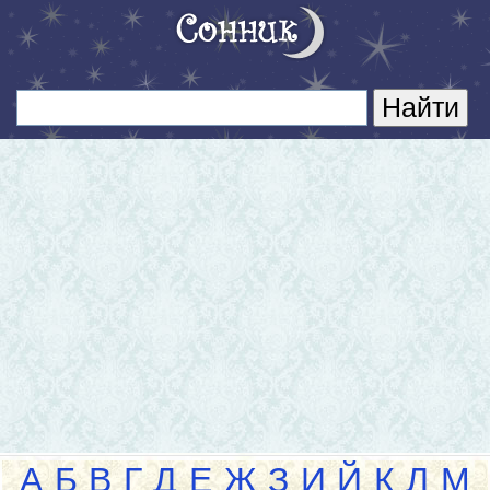
А
Б
В
Г
Д
Е
Ж
З
И
Й
К
Л
М