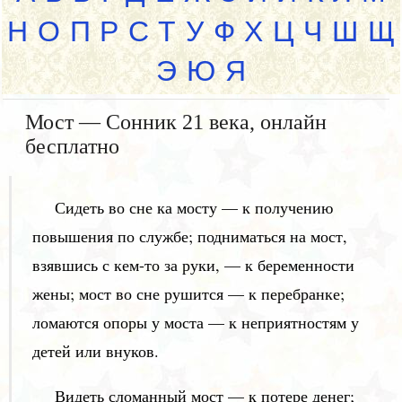
Н
О
П
Р
С
Т
У
Ф
Х
Ц
Ч
Ш
Щ
Э
Ю
Я
Мост — Сонник 21 века, онлайн
бесплатно
Сидеть во сне ка мосту — к получению
повышения по службе; подниматься на мост,
взявшись с кем-то за руки, — к беременности
жены; мост во сне рушится — к перебранке;
ломаются опоры у моста — к неприятностям у
детей или внуков.
Видеть сломанный мост — к потере денег;