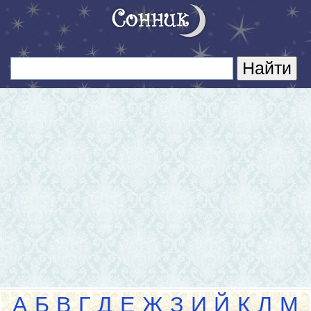
А
Б
В
Г
Д
Е
Ж
З
И
Й
К
Л
М