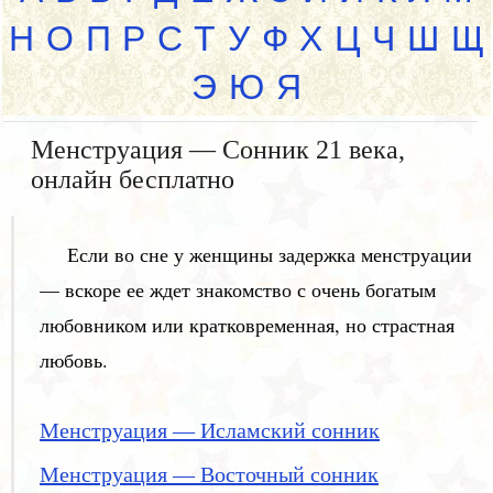
Н
О
П
Р
С
Т
У
Ф
Х
Ц
Ч
Ш
Щ
Э
Ю
Я
Менструация — Сонник 21 века,
онлайн бесплатно
Если во сне у женщины задержка менструации
— вскоре ее ждет знакомство с очень богатым
любовником или кратковременная, но страстная
любовь.
Менструация — Исламский сонник
Менструация — Восточный сонник