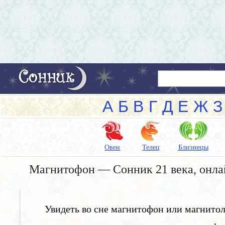
А
Б
В
Г
Д
Е
Ж
З
Овен
Телец
Близнецы
Магнитофон — Сонник 21 века, онла
Увидеть во сне магнитофон или магнитол