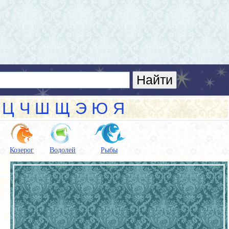
Ц
Ч
Ш
Щ
Э
Ю
Я
Козерог
Водолей
Рыбы