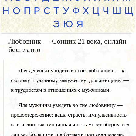
Н
О
П
Р
С
Т
У
Ф
Х
Ц
Ч
Ш
Щ
Э
Ю
Я
Любовник — Сонник 21 века, онлайн
бесплатно
Для девушки увидеть во сне любовника — к
скорому и удачному замужеству, для женщины —
к трудностям в отношениях с мужчинами.
Для мужчины увидеть во сне любовницу —
предостережение: ваша страсть, импульсивность
или излишняя эмоциональность могут обернуться
для вас большими проблемами или скандалами.