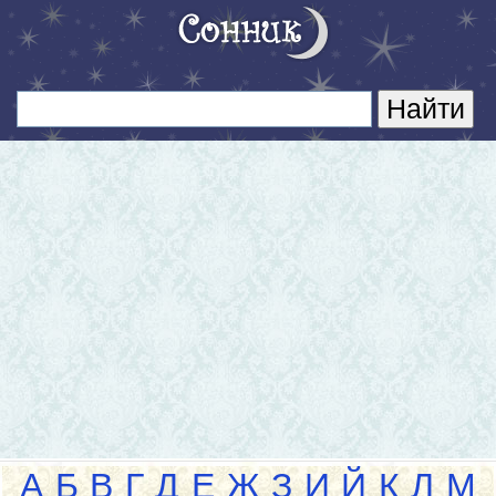
А
Б
В
Г
Д
Е
Ж
З
И
Й
К
Л
М