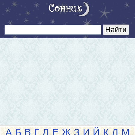
А
Б
В
Г
Д
Е
Ж
З
И
Й
К
Л
М