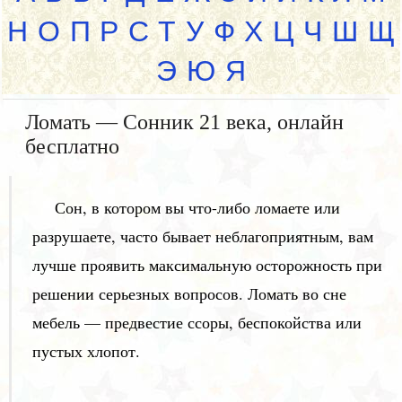
Н
О
П
Р
С
Т
У
Ф
Х
Ц
Ч
Ш
Щ
Э
Ю
Я
Ломать — Сонник 21 века, онлайн
бесплатно
Сон, в котором вы что-либо ломаете или
разрушаете, часто бывает неблагоприятным, вам
лучше проявить максимальную осторожность при
решении серьезных вопросов. Ломать во сне
мебель — предвестие ссоры, беспокойства или
пустых хлопот.