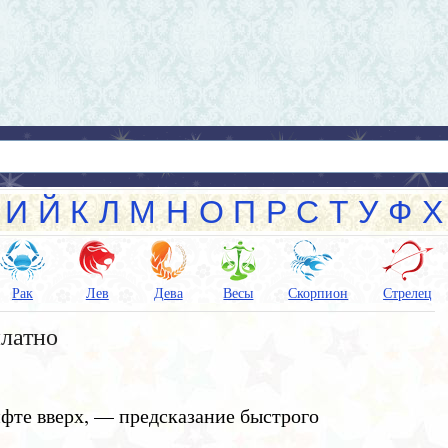
И
Й
К
Л
М
Н
О
П
Р
С
Т
У
Ф
Х
Рак
Лев
Дева
Весы
Скорпион
Стрелец
платно
ифте вверх, — предсказание быстрого