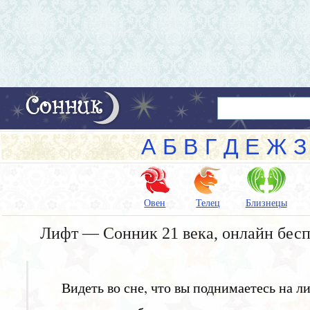
А
Б
В
Г
Д
Е
Ж
З
Овен
Телец
Близнецы
Лифт — Сонник 21 века, онлайн бес
Видеть во сне, что вы поднимаетесь на л