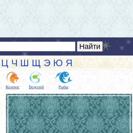
Ц
Ч
Ш
Щ
Э
Ю
Я
Козерог
Водолей
Рыбы