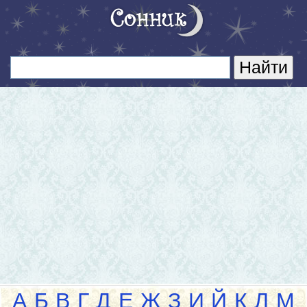
А
Б
В
Г
Д
Е
Ж
З
И
Й
К
Л
М