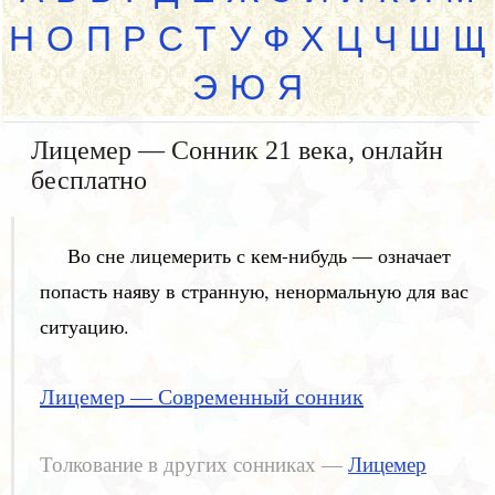
Н
О
П
Р
С
Т
У
Ф
Х
Ц
Ч
Ш
Щ
Э
Ю
Я
Лицемер — Сонник 21 века, онлайн
бесплатно
Во сне лицемерить с кем-нибудь — означает
попасть наяву в странную, ненормальную для вас
ситуацию.
Лицемер — Современный сонник
Толкование в других сонниках —
Лицемер