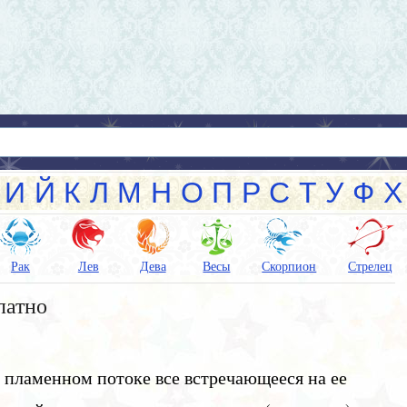
И
Й
К
Л
М
Н
О
П
Р
С
Т
У
Ф
Х
Рак
Лев
Дева
Весы
Скорпион
Стрелец
латно
м пламенном потоке все встречающееся на ее