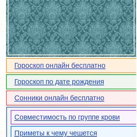
Гороскоп онлайн бесплатно
Гороскоп по дате рождения
Сонники онлайн бесплатно
Совместимость по группе крови
Приметы к чему чешется