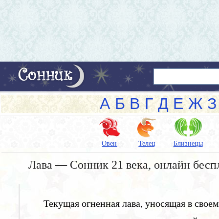
А
Б
В
Г
Д
Е
Ж
З
Овен
Телец
Близнецы
Лава — Сонник 21 века, онлайн бесп
Текущая огненная лава, уносящая в свое