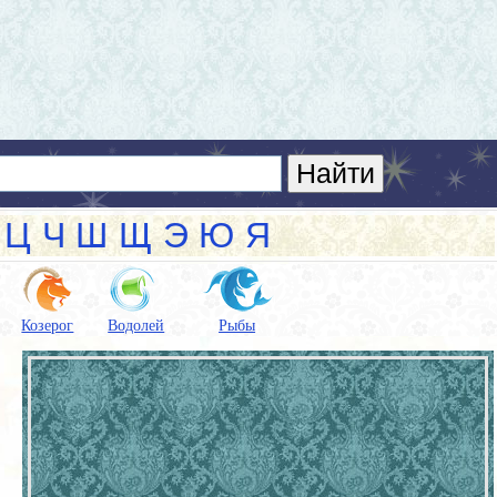
Ц
Ч
Ш
Щ
Э
Ю
Я
Козерог
Водолей
Рыбы