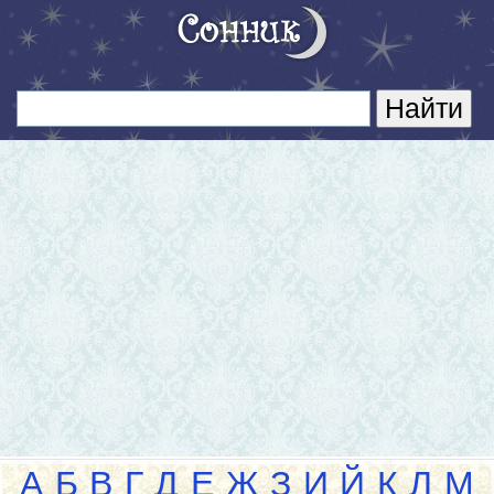
А
Б
В
Г
Д
Е
Ж
З
И
Й
К
Л
М