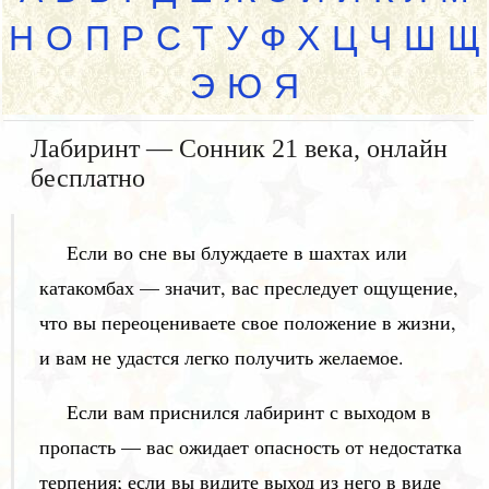
Н
О
П
Р
С
Т
У
Ф
Х
Ц
Ч
Ш
Щ
Э
Ю
Я
Лабиринт — Сонник 21 века, онлайн
бесплатно
Если во сне вы блуждаете в шахтах или
катакомбах — значит, вас преследует ощущение,
что вы переоцениваете свое положение в жизни,
и вам не удастся легко получить желаемое.
Если вам приснился лабиринт с выходом в
пропасть — вас ожидает опасность от недостатка
терпения; если вы видите выход из него в виде