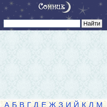
А
Б
В
Г
Д
Е
Ж
З
И
Й
К
Л
М