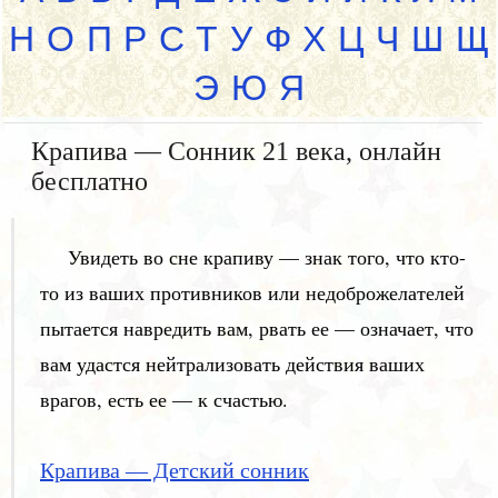
Н
О
П
Р
С
Т
У
Ф
Х
Ц
Ч
Ш
Щ
Э
Ю
Я
Крапива — Сонник 21 века, онлайн
бесплатно
Увидеть во сне крапиву — знак того, что кто-
то из ваших противников или недоброжелателей
пытается навредить вам, рвать ее — означает, что
вам удастся нейтрализовать действия ваших
врагов, есть ее — к счастью.
Крапива — Детский сонник