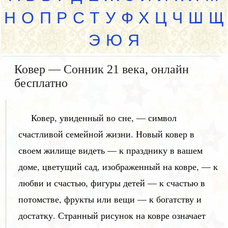
Н
О
П
Р
С
Т
У
Ф
Х
Ц
Ч
Ш
Щ
Э
Ю
Я
Ковер — Сонник 21 века, онлайн
бесплатно
Ковер, увиденный во сне, — символ
счастливой семейной жизни. Новый ковер в
своем жилище видеть — к празднику в вашем
доме, цветущий сад, изображенный на ковре, — к
любви и счастью, фигуры детей — к счастью в
потомстве, фрукты или вещи — к богатству и
достатку. Странный рисунок на ковре означает