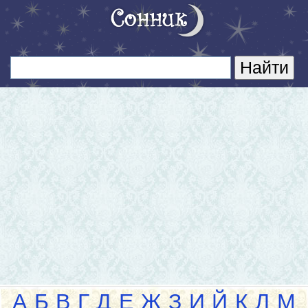
А
Б
В
Г
Д
Е
Ж
З
И
Й
К
Л
М