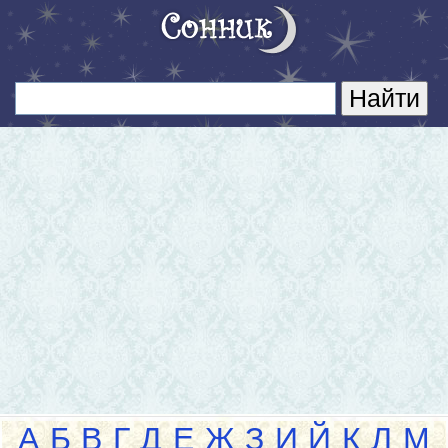
А
Б
В
Г
Д
Е
Ж
З
И
Й
К
Л
М