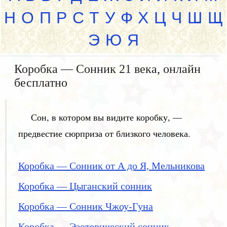
Н
О
П
Р
С
Т
У
Ф
Х
Ц
Ч
Ш
Щ
Э
Ю
Я
Коробка — Сонник 21 века, онлайн
бесплатно
Сон, в котором вы видите коробку, —
предвестие сюрприза от близкого человека.
Коробка — Сонник от А до Я, Мельникова
Коробка — Цыганский сонник
Коробка — Сонник Чжоу-Гуна
Коробка — Эзотерический сонник