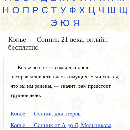
Н
О
П
Р
С
Т
У
Ф
Х
Ц
Ч
Ш
Щ
Э
Ю
Я
Копье — Сонник 21 века, онлайн
бесплатно
Копье во сне — символ споров,
несправедливости власть имущих. Если снится,
что вы им ранены, — значит, вам предстоит
трудное дело.
Копьё — Сонник для стервы
Копье — Сонник от А до Я, Мельникова