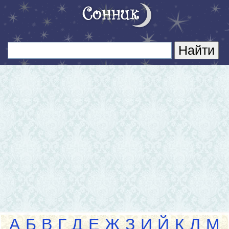
А
Б
В
Г
Д
Е
Ж
З
И
Й
К
Л
М