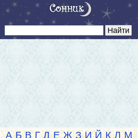
А
Б
В
Г
Д
Е
Ж
З
И
Й
К
Л
М