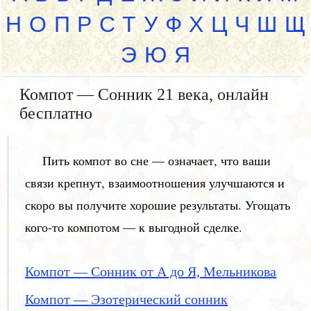
Н
О
П
Р
С
Т
У
Ф
Х
Ц
Ч
Ш
Щ
Э
Ю
Я
Компот — Сонник 21 века, онлайн
бесплатно
Пить компот во сне — означает, что ваши
связи крепнут, взаимоотношения улучшаются и
скоро вы получите хорошие результаты. Угощать
кого-то компотом — к выгодной сделке.
Компот — Сонник от А до Я, Мельникова
Компот — Эзотерический сонник