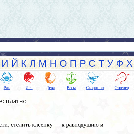
И
Й
К
Л
М
Н
О
П
Р
С
Т
У
Ф
Х
Рак
Лев
Дева
Весы
Скорпион
Стрелец
есплатно
ости, стелить клеенку — к равнодушию и