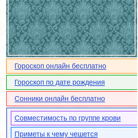
Гороскоп онлайн бесплатно
Гороскоп по дате рождения
Сонники онлайн бесплатно
Совместимость по группе крови
Приметы к чему чешется