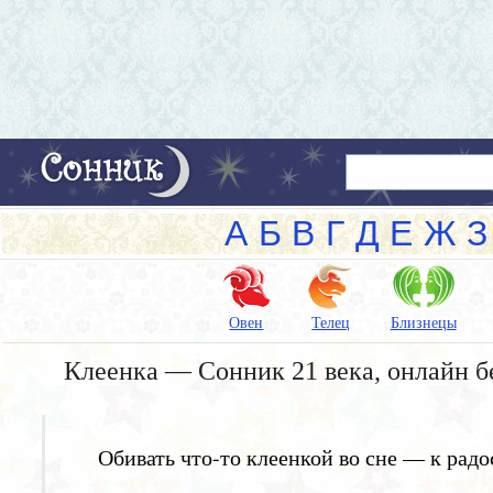
А
Б
В
Г
Д
Е
Ж
З
Овен
Телец
Близнецы
Клеенка — Сонник 21 века, онлайн б
Обивать что-то клеенкой во сне — к рад