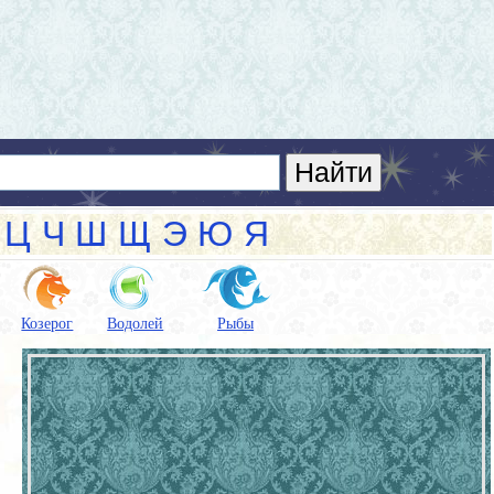
Ц
Ч
Ш
Щ
Э
Ю
Я
Козерог
Водолей
Рыбы