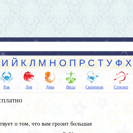
И
Й
К
Л
М
Н
О
П
Р
С
Т
У
Ф
Х
Рак
Лев
Дева
Весы
Скорпион
Стрелец
сплатно
вует о том, что вам грозит большая