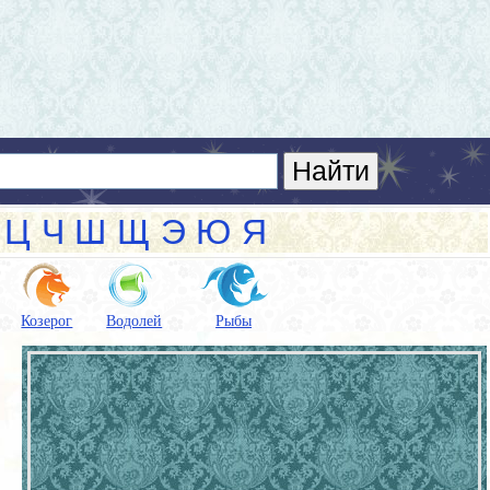
Ц
Ч
Ш
Щ
Э
Ю
Я
Козерог
Водолей
Рыбы