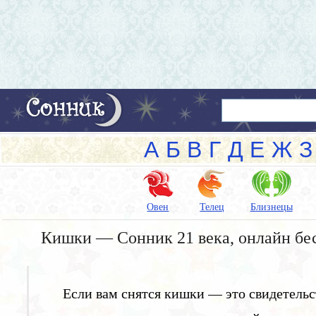
А
Б
В
Г
Д
Е
Ж
З
Овен
Телец
Близнецы
Кишки — Сонник 21 века, онлайн бе
Если вам снятся кишки — это свидетельст