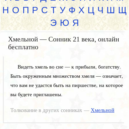
Н
О
П
Р
С
Т
У
Ф
Х
Ц
Ч
Ш
Щ
Э
Ю
Я
Хмельной — Сонник 21 века, онлайн
бесплатно
Видеть хмель во сне — к прибыли, богатству.
Быть окруженным множеством хмеля — означает,
что вам не удастся быть на пиршестве, на которое
вы будете приглашены.
Толкование в других сонниках —
Хмельной