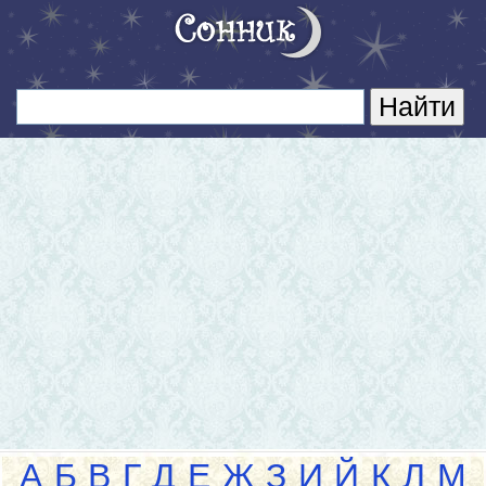
А
Б
В
Г
Д
Е
Ж
З
И
Й
К
Л
М