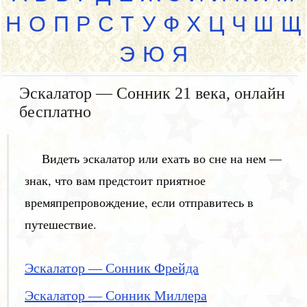
Н
О
П
Р
С
Т
У
Ф
Х
Ц
Ч
Ш
Щ
Э
Ю
Я
Эскалатор — Сонник 21 века, онлайн
бесплатно
Видеть эскалатор или ехать во сне на нем —
знак, что вам предстоит приятное
времяпрепровождение, если отправитесь в
путешествие.
Эскалатор — Сонник Фрейда
Эскалатор — Сонник Миллера