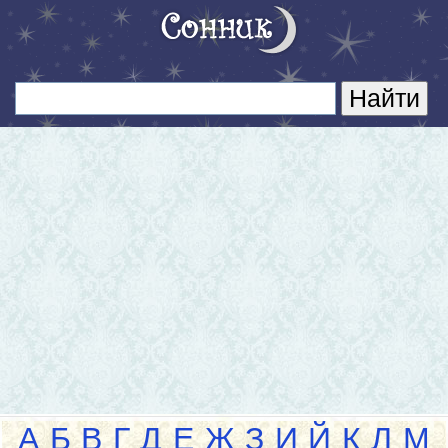
А
Б
В
Г
Д
Е
Ж
З
И
Й
К
Л
М