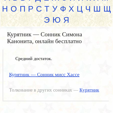
Н
О
П
Р
С
Т
У
Ф
Х
Ц
Ч
Ш
Щ
Э
Ю
Я
Курятник — Сонник Симона
Канонита, онлайн бесплатно
Средний достаток.
Курятник — Сонник мисс Хассе
Толкование в других сонниках —
Курятник