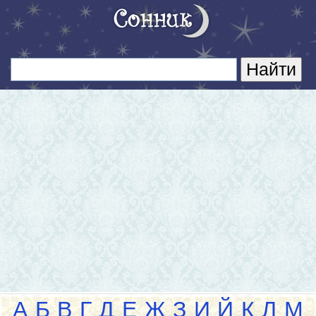
А
Б
В
Г
Д
Е
Ж
З
И
Й
К
Л
М