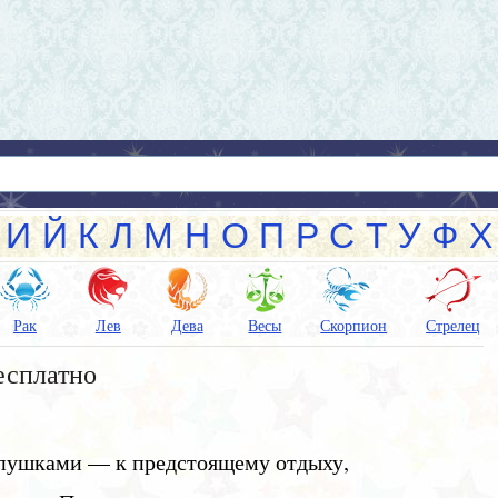
И
Й
К
Л
М
Н
О
П
Р
С
Т
У
Ф
Х
Рак
Лев
Дева
Весы
Скорпион
Стрелец
есплатно
лопушками — к предстоящему отдыху,