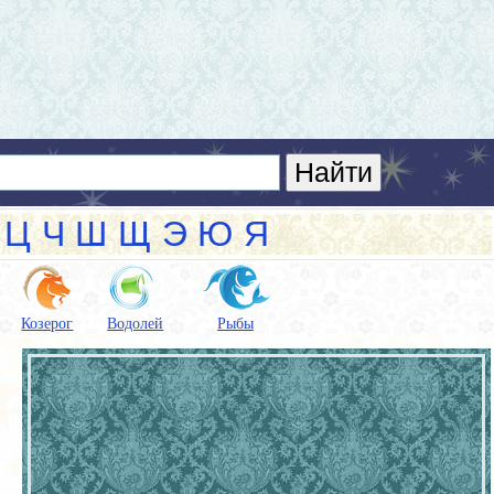
Ц
Ч
Ш
Щ
Э
Ю
Я
Козерог
Водолей
Рыбы