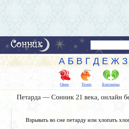
А
Б
В
Г
Д
Е
Ж
З
Овен
Телец
Близнецы
Петарда — Сонник 21 века, онлайн б
Взрывать во сне петарду или хлопать х