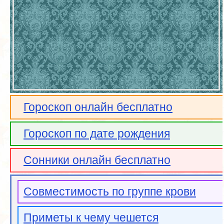
Гороскоп онлайн бесплатно
Гороскоп по дате рождения
Сонники онлайн бесплатно
Совместимость по группе крови
Приметы к чему чешется