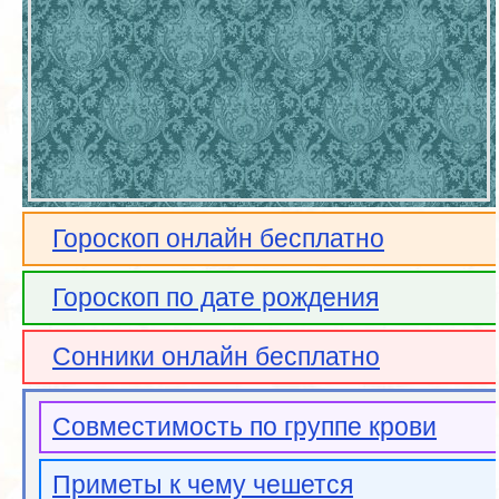
Гороскоп онлайн бесплатно
Гороскоп по дате рождения
Сонники онлайн бесплатно
Совместимость по группе крови
Приметы к чему чешется