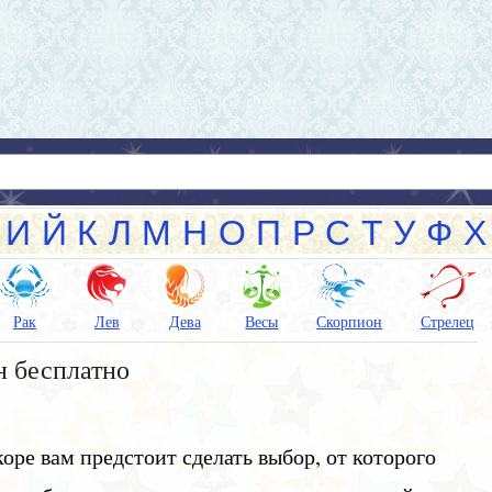
И
Й
К
Л
М
Н
О
П
Р
С
Т
У
Ф
Х
Рак
Лев
Дева
Весы
Скорпион
Стрелец
н бесплатно
коре вам предстоит сделать выбор, от которого