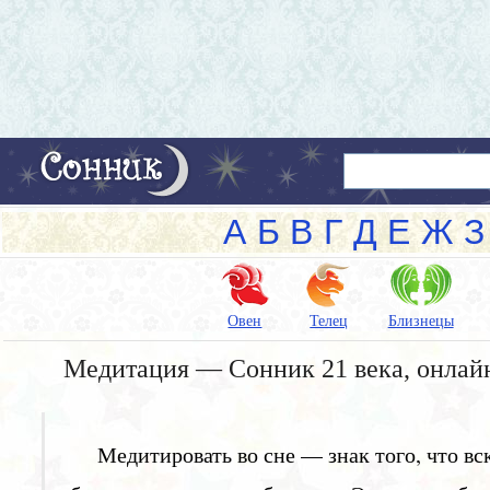
А
Б
В
Г
Д
Е
Ж
З
Овен
Телец
Близнецы
Медитация — Сонник 21 века, онлай
Медитировать во сне — знак того, что вс