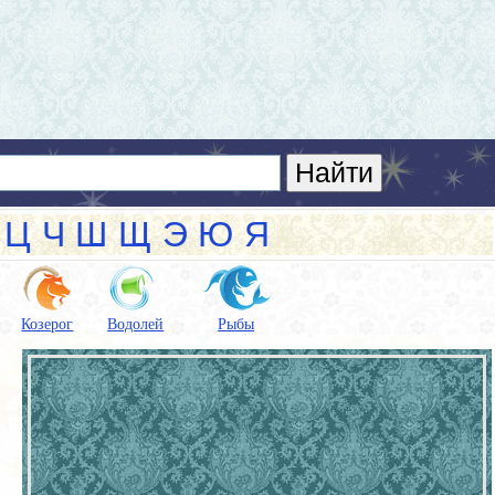
Ц
Ч
Ш
Щ
Э
Ю
Я
Козерог
Водолей
Рыбы